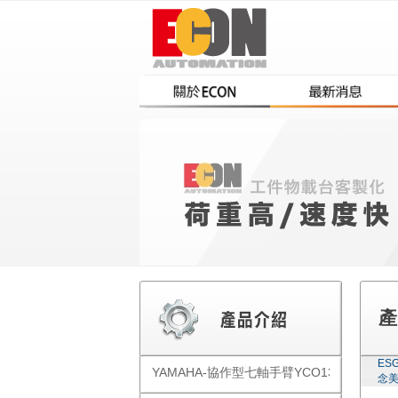
產
ES
YAMAHA-協作型七軸手臂YCO1300
念