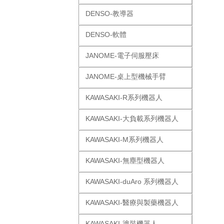
DENSO-教導器
DENSO-軟體
JANOME-電子伺服壓床
JANOME-桌上型機械手臂
KAWASAKI-R系列機器人
KAWASAKI-大負載系列機器人
KAWASAKI-M系列機器人
KAWASAKI-無塵型機器人
KAWASAKI-duAro 系列機器人
KAWASAKI-醫療與製藥機器人
KAWASAKI-塗裝機器人