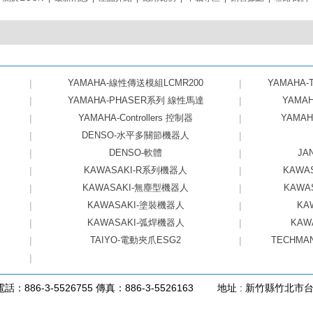
|
YAMAHA-線性傳送模組LCMR200
|
YAMAHA
|
YAMAHA-PHASER系列 線性馬達
|
YAMA
|
YAMAHA-Controllers 控制器
|
YAMA
|
DENSO-水平多關節機器人
|
|
DENSO-軟體
|
JA
|
KAWASAKI-R系列機器人
|
KAWA
|
KAWASAKI-無塵型機器人
|
KAWA
|
KAWASAKI-塗裝機器人
|
KA
|
KAWASAKI-弧焊機器人
|
KAW
|
TAIYO-電動夾爪ESG2
|
TECHMA
|
電話：886-3-5526755 傳真：886-3-5526163
地址 : 新竹縣竹北市