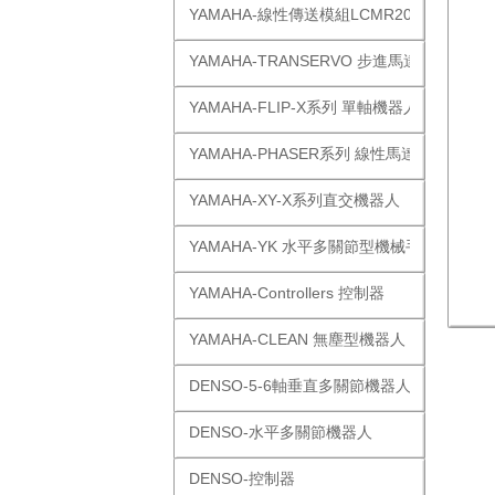
YAMAHA-線性傳送模組LCMR200
YAMAHA-TRANSERVO 步進馬達單軸
YAMAHA-FLIP-X系列 單軸機器人
YAMAHA-PHASER系列 線性馬達
YAMAHA-XY-X系列直交機器人
YAMAHA-YK 水平多關節型機械手
YAMAHA-Controllers 控制器
YAMAHA-CLEAN 無塵型機器人
DENSO-5-6軸垂直多關節機器人
DENSO-水平多關節機器人
DENSO-控制器