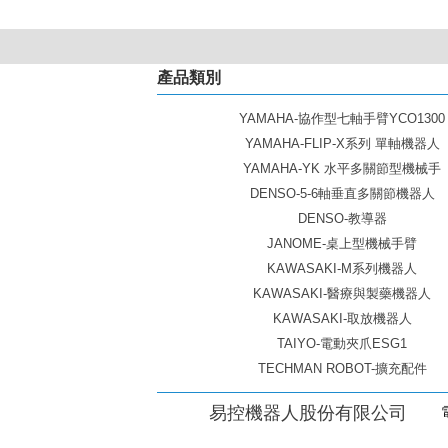
產品類別
YAMAHA-協作型七軸手臂YCO1300
YAMAHA-FLIP-X系列 單軸機器人
YAMAHA-YK 水平多關節型機械手
DENSO-5-6軸垂直多關節機器人
DENSO-教導器
JANOME-桌上型機械手臂
KAWASAKI-M系列機器人
KAWASAKI-醫療與製藥機器人
KAWASAKI-取放機器人
TAIYO-電動夾爪ESG1
TECHMAN ROBOT-擴充配件
易控機器人股份有限公司