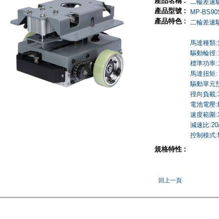
產品名稱 :
二輪差速
產品型號 :
MP-BS90
產品特色 :
二輪差速
馬達種類
驅動輪徑:
標準功率:1
馬達扭矩: 0
驅動單元預
徑向負載:3
電池電壓:D
速度範圍:3
減速比:20/
控制模式:M
規格特性 :
回上一頁