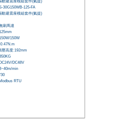
驅動避震座模組套件(氣提)
S-30G150WB-125-FA
驅動避震座模組套件(氣提)
:無刷馬達
125mm
50W/150W
.47N.m
壓高度:192mm
50KG
C24V/DC48V
~40m/min
30
odbus RTU