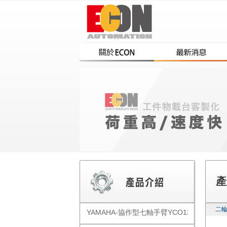
產
二
YAMAHA-協作型七軸手臂YCO1300