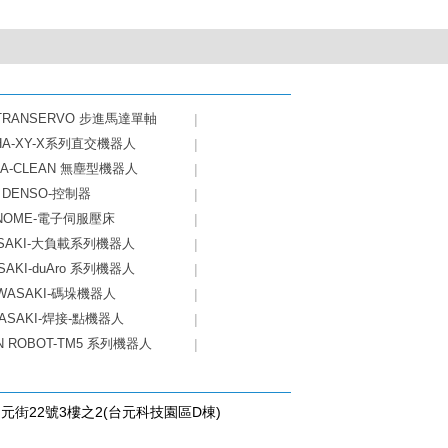
-TRANSERVO 步進馬達單軸
|
HA-XY-X系列直交機器人
|
HA-CLEAN 無塵型機器人
|
DENSO-控制器
|
NOME-電子伺服壓床
|
SAKI-大負載系列機器人
|
SAKI-duAro 系列機器人
|
WASAKI-碼垛機器人
|
ASAKI-焊接-點機器人
|
N ROBOT-TM5 系列機器人
|
台元街22號3樓之2(台元科技園區D棟)