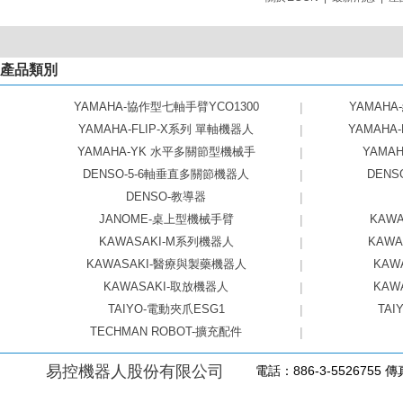
產品類別
YAMAHA-協作型七軸手臂YCO1300
|
YAMAHA
YAMAHA-FLIP-X系列 單軸機器人
|
YAMAHA
YAMAHA-YK 水平多關節型機械手
|
YAMAHA
DENSO-5-6軸垂直多關節機器人
|
DEN
DENSO-教導器
|
JANOME-桌上型機械手臂
|
KAW
KAWASAKI-M系列機器人
|
KAW
KAWASAKI-醫療與製藥機器人
|
KAW
KAWASAKI-取放機器人
|
KAW
TAIYO-電動夾爪ESG1
|
TAI
TECHMAN ROBOT-擴充配件
|
易控機器人股份有限公司
電話：886-3-5526755 傳真