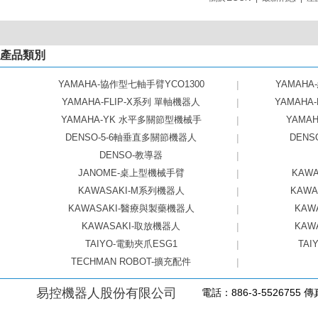
產品類別
YAMAHA-協作型七軸手臂YCO1300
|
YAMAHA
YAMAHA-FLIP-X系列 單軸機器人
|
YAMAHA
YAMAHA-YK 水平多關節型機械手
|
YAMAHA
DENSO-5-6軸垂直多關節機器人
|
DEN
DENSO-教導器
|
JANOME-桌上型機械手臂
|
KAW
KAWASAKI-M系列機器人
|
KAW
KAWASAKI-醫療與製藥機器人
|
KAW
KAWASAKI-取放機器人
|
KAW
TAIYO-電動夾爪ESG1
|
TAI
TECHMAN ROBOT-擴充配件
|
易控機器人股份有限公司
電話：886-3-5526755 傳真