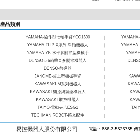
產品類別
YAMAHA-協作型七軸手臂YCO1300
|
YAMAHA
YAMAHA-FLIP-X系列 單軸機器人
|
YAMAHA
YAMAHA-YK 水平多關節型機械手
|
YAMAHA
DENSO-5-6軸垂直多關節機器人
|
DEN
DENSO-教導器
|
JANOME-桌上型機械手臂
|
KAW
KAWASAKI-M系列機器人
|
KAW
KAWASAKI-醫療與製藥機器人
|
KAW
KAWASAKI-取放機器人
|
KAW
TAIYO-電動夾爪ESG1
|
TAI
TECHMAN ROBOT-擴充配件
|
易控機器人股份有限公司
電話：886-3-5526755 傳真