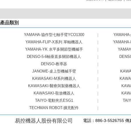
產品類別
YAMAHA-協作型七軸手臂YCO1300
|
YAMAHA
YAMAHA-FLIP-X系列 單軸機器人
|
YAMAHA
YAMAHA-YK 水平多關節型機械手
|
YAMAHA
DENSO-5-6軸垂直多關節機器人
|
DEN
DENSO-教導器
|
JANOME-桌上型機械手臂
|
KAW
KAWASAKI-M系列機器人
|
KAW
KAWASAKI-醫療與製藥機器人
|
KAW
KAWASAKI-取放機器人
|
KAW
TAIYO-電動夾爪ESG1
|
TAI
TECHMAN ROBOT-擴充配件
|
易控機器人股份有限公司
電話：886-3-5526755 傳真