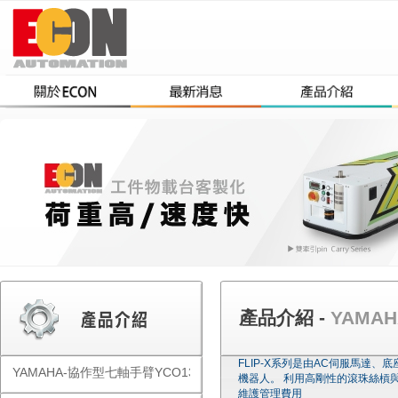
產品介紹 -
YAMAH
FLIP-X系列是由AC伺服馬
YAMAHA-協作型七軸手臂YCO1300
機器人。 利用高剛性的滾珠絲槓
維護管理費用