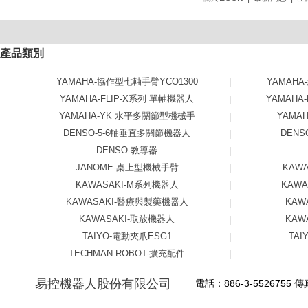
產品類別
YAMAHA-協作型七軸手臂YCO1300
|
YAMAHA
YAMAHA-FLIP-X系列 單軸機器人
|
YAMAHA
YAMAHA-YK 水平多關節型機械手
|
YAMAHA
DENSO-5-6軸垂直多關節機器人
|
DEN
DENSO-教導器
|
JANOME-桌上型機械手臂
|
KAW
KAWASAKI-M系列機器人
|
KAW
KAWASAKI-醫療與製藥機器人
|
KAW
KAWASAKI-取放機器人
|
KAW
TAIYO-電動夾爪ESG1
|
TAI
TECHMAN ROBOT-擴充配件
|
易控機器人股份有限公司
電話：886-3-5526755 傳真