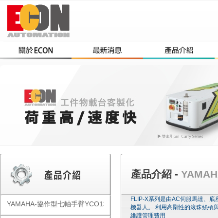
產品介紹 -
YAMAH
FLIP-X系列是由AC伺服馬
YAMAHA-協作型七軸手臂YCO1300
機器人。 利用高剛性的滾珠絲槓
維護管理費用