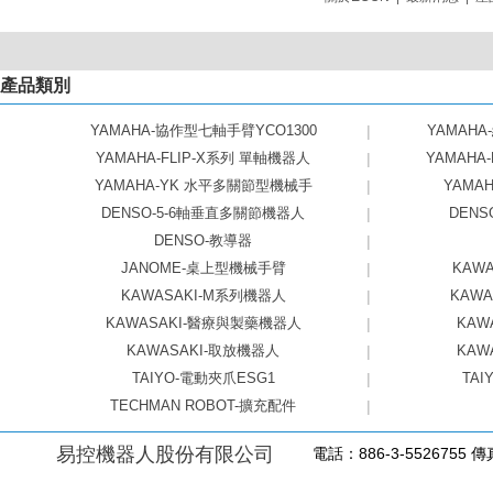
產品類別
YAMAHA-協作型七軸手臂YCO1300
|
YAMAHA
YAMAHA-FLIP-X系列 單軸機器人
|
YAMAHA
YAMAHA-YK 水平多關節型機械手
|
YAMAHA
DENSO-5-6軸垂直多關節機器人
|
DEN
DENSO-教導器
|
JANOME-桌上型機械手臂
|
KAW
KAWASAKI-M系列機器人
|
KAW
KAWASAKI-醫療與製藥機器人
|
KAW
KAWASAKI-取放機器人
|
KAW
TAIYO-電動夾爪ESG1
|
TAI
TECHMAN ROBOT-擴充配件
|
易控機器人股份有限公司
電話：886-3-5526755 傳真