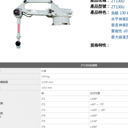
產品名稱 :
ZT130U
產品型號 :
ZT130U
產品特色 :
負載 130 
水平伸展距離
垂直伸展距離
重複性 ±0
最大線速度 
規格特性 :