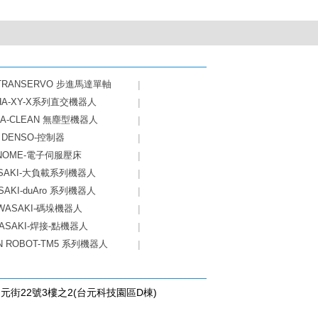
-TRANSERVO 步進馬達單軸
|
HA-XY-X系列直交機器人
|
HA-CLEAN 無塵型機器人
|
DENSO-控制器
|
NOME-電子伺服壓床
|
SAKI-大負載系列機器人
|
SAKI-duAro 系列機器人
|
WASAKI-碼垛機器人
|
ASAKI-焊接-點機器人
|
N ROBOT-TM5 系列機器人
|
台元街22號3樓之2(台元科技園區D棟)