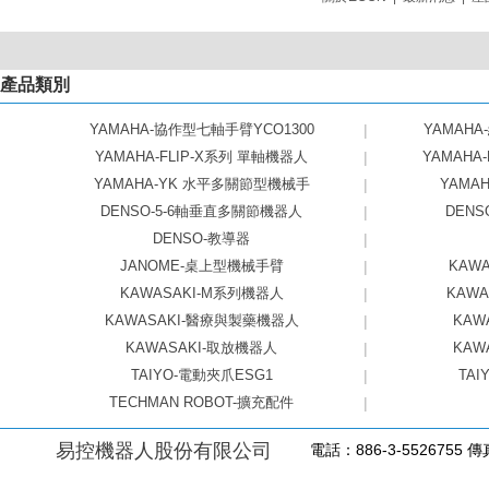
產品類別
YAMAHA-協作型七軸手臂YCO1300
|
YAMAHA
YAMAHA-FLIP-X系列 單軸機器人
|
YAMAHA
YAMAHA-YK 水平多關節型機械手
|
YAMAHA
DENSO-5-6軸垂直多關節機器人
|
DEN
DENSO-教導器
|
JANOME-桌上型機械手臂
|
KAW
KAWASAKI-M系列機器人
|
KAW
KAWASAKI-醫療與製藥機器人
|
KAW
KAWASAKI-取放機器人
|
KAW
TAIYO-電動夾爪ESG1
|
TAI
TECHMAN ROBOT-擴充配件
|
易控機器人股份有限公司
電話：886-3-5526755 傳真