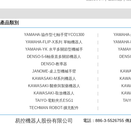
產品類別
YAMAHA-協作型七軸手臂YCO1300
|
YAMAHA
YAMAHA-FLIP-X系列 單軸機器人
|
YAMAHA
YAMAHA-YK 水平多關節型機械手
|
YAMAHA
DENSO-5-6軸垂直多關節機器人
|
DEN
DENSO-教導器
|
JANOME-桌上型機械手臂
|
KAW
KAWASAKI-M系列機器人
|
KAW
KAWASAKI-醫療與製藥機器人
|
KAW
KAWASAKI-取放機器人
|
KAW
TAIYO-電動夾爪ESG1
|
TAI
TECHMAN ROBOT-擴充配件
|
易控機器人股份有限公司
電話：886-3-5526755 傳真