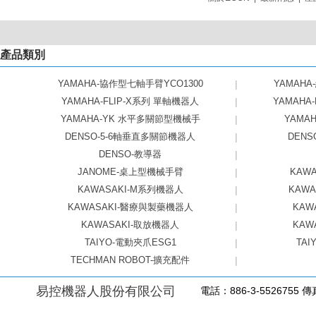
產品類別
YAMAHA-協作型七軸手臂YCO1300
|
YAMAHA
YAMAHA-FLIP-X系列 單軸機器人
|
YAMAHA
YAMAHA-YK 水平多關節型機械手
|
YAMAHA
DENSO-5-6軸垂直多關節機器人
|
DEN
DENSO-教導器
|
JANOME-桌上型機械手臂
|
KAW
KAWASAKI-M系列機器人
|
KAW
KAWASAKI-醫療與製藥機器人
|
KAW
KAWASAKI-取放機器人
|
KAW
TAIYO-電動夾爪ESG1
|
TAI
TECHMAN ROBOT-擴充配件
|
易控機器人股份有限公司
電話：886-3-5526755 傳真