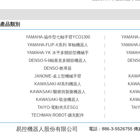
產品類別
YAMAHA-協作型七軸手臂YCO1300
|
YAMAHA
YAMAHA-FLIP-X系列 單軸機器人
|
YAMAHA
YAMAHA-YK 水平多關節型機械手
|
YAMAHA
DENSO-5-6軸垂直多關節機器人
|
DEN
DENSO-教導器
|
JANOME-桌上型機械手臂
|
KAW
KAWASAKI-M系列機器人
|
KAW
KAWASAKI-醫療與製藥機器人
|
KAW
KAWASAKI-取放機器人
|
KAW
TAIYO-電動夾爪ESG1
|
TAI
TECHMAN ROBOT-擴充配件
|
易控機器人股份有限公司
電話：886-3-5526755 傳真