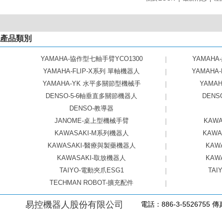
產品類別
YAMAHA-協作型七軸手臂YCO1300
|
YAMAHA
YAMAHA-FLIP-X系列 單軸機器人
|
YAMAHA
YAMAHA-YK 水平多關節型機械手
|
YAMAHA
DENSO-5-6軸垂直多關節機器人
|
DEN
DENSO-教導器
|
JANOME-桌上型機械手臂
|
KAW
KAWASAKI-M系列機器人
|
KAW
KAWASAKI-醫療與製藥機器人
|
KAW
KAWASAKI-取放機器人
|
KAW
TAIYO-電動夾爪ESG1
|
TAI
TECHMAN ROBOT-擴充配件
|
易控機器人股份有限公司
電話：886-3-5526755 傳真