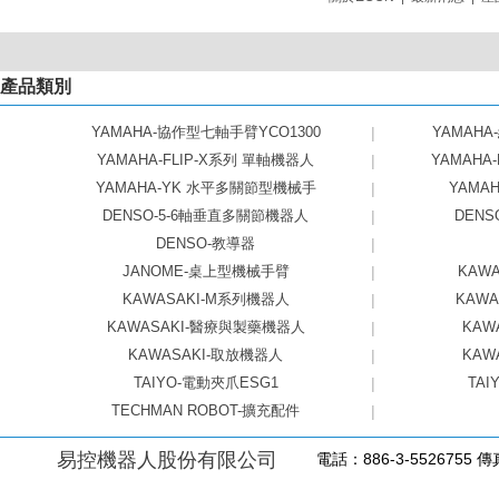
產品類別
YAMAHA-協作型七軸手臂YCO1300
|
YAMAHA
YAMAHA-FLIP-X系列 單軸機器人
|
YAMAHA
YAMAHA-YK 水平多關節型機械手
|
YAMAHA
DENSO-5-6軸垂直多關節機器人
|
DEN
DENSO-教導器
|
JANOME-桌上型機械手臂
|
KAW
KAWASAKI-M系列機器人
|
KAW
KAWASAKI-醫療與製藥機器人
|
KAW
KAWASAKI-取放機器人
|
KAW
TAIYO-電動夾爪ESG1
|
TAI
TECHMAN ROBOT-擴充配件
|
易控機器人股份有限公司
電話：886-3-5526755 傳真