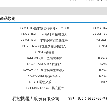
產品類別
YAMAHA-協作型七軸手臂YCO1300
|
YAMAHA
YAMAHA-FLIP-X系列 單軸機器人
|
YAMAHA
YAMAHA-YK 水平多關節型機械手
|
YAMAHA
DENSO-5-6軸垂直多關節機器人
|
DEN
DENSO-教導器
|
JANOME-桌上型機械手臂
|
KAW
KAWASAKI-M系列機器人
|
KAW
KAWASAKI-醫療與製藥機器人
|
KAW
KAWASAKI-取放機器人
|
KAW
TAIYO-電動夾爪ESG1
|
TAI
TECHMAN ROBOT-擴充配件
|
易控機器人股份有限公司
電話：886-3-5526755 傳真