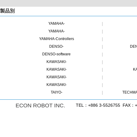
製品別
|
YAMAHA-
|
YAMAHA-
|
YAMAHA-Controllers
|
DENSO-
DE
|
DENSO-software
|
KAWASAKI-
|
KAWASAKI-
K
|
KAWASAKI-
|
KAWASAKI-
|
TAIYO-
TECHMA
ECON ROBOT INC.
TEL：+886 3-5526755 FAX：+