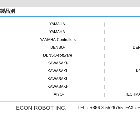
製品別
|
YAMAHA-
|
YAMAHA-
|
YAMAHA-Controllers
|
DENSO-
DE
|
DENSO-software
|
KAWASAKI-
|
KAWASAKI-
K
|
KAWASAKI-
|
KAWASAKI-
|
TAIYO-
TECHMA
ECON ROBOT INC.
TEL：+886 3-5526755 FAX：+