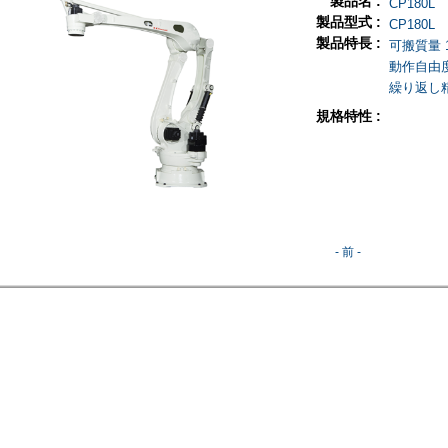
製品名 :
CP180L
製品型式 :
CP180L
製品特長 :
可搬質量 1
動作自由度
繰り返し精度
規格特性 :
- 前 -