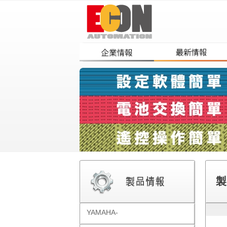
製
YAMAHA-