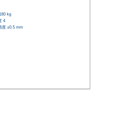
80 kg
 4
 ±0.5 mm