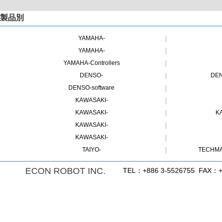
製品別
|
YAMAHA-
|
YAMAHA-
|
YAMAHA-Controllers
|
DENSO-
DE
|
DENSO-software
|
KAWASAKI-
|
KAWASAKI-
K
|
KAWASAKI-
|
KAWASAKI-
|
TAIYO-
TECHMA
ECON ROBOT INC.
TEL：+886 3-5526755 FAX：+