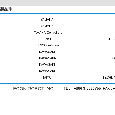
製品別
|
YAMAHA-
|
YAMAHA-
|
YAMAHA-Controllers
|
DENSO-
DE
|
DENSO-software
|
KAWASAKI-
|
KAWASAKI-
K
|
KAWASAKI-
|
KAWASAKI-
|
TAIYO-
TECHMA
ECON ROBOT INC.
TEL：+886 3-5526755 FAX：+